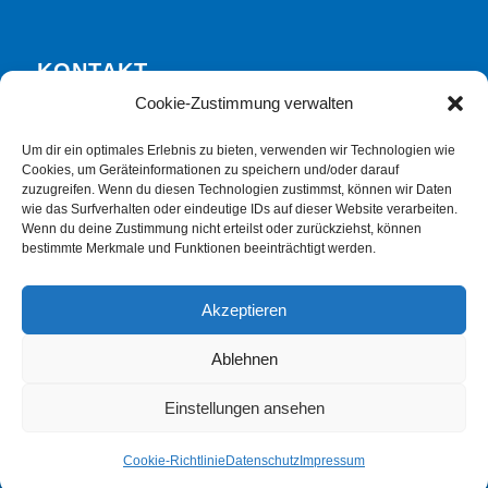
KONTAKT
Cookie-Zustimmung verwalten
Tel. 05561 7571-700
E-Mail info@lebenshilfe-einbeck.de
Um dir ein optimales Erlebnis zu bieten, verwenden wir Technologien wie
Cookies, um Geräteinformationen zu speichern und/oder darauf
zuzugreifen. Wenn du diesen Technologien zustimmst, können wir Daten
wie das Surfverhalten oder eindeutige IDs auf dieser Website verarbeiten.
Wenn du deine Zustimmung nicht erteilst oder zurückziehst, können
bestimmte Merkmale und Funktionen beeinträchtigt werden.
RECHTLICHES
Akzeptieren
Impressum
Ablehnen
Datenschutz
Einstellungen ansehen
Cookie-Richtlinie
Datenschutz
Impressum