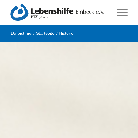
Du bist hier:
Startseite
/
Historie