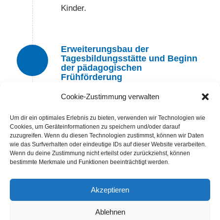
Kinder.
Erweiterungsbau der
12
Tagesbildungsstätte und Beginn
der pädagogischen
Frühförderung
Der Erweiterungsbau der
Cookie-Zustimmung verwalten
Tagesbildungsstätte wird in Betrieb
Um dir ein optimales Erlebnis zu bieten, verwenden wir Technologien wie
genommen. Beginn der pädagogischen
Cookies, um Geräteinformationen zu speichern und/oder darauf
zuzugreifen. Wenn du diesen Technologien zustimmst, können wir Daten
Frühförderung, die später die amtliche
wie das Surfverhalten oder eindeutige IDs auf dieser Website verarbeiten.
Bezeichnung „Mobile
Wenn du deine Zustimmung nicht erteilst oder zurückziehst, können
bestimmte Merkmale und Funktionen beeinträchtigt werden.
Hausfrühförderung“ erhält.
Akzeptieren
Ablehnen
13