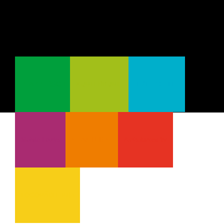
PLAPPERSCH
KUNTERBUNT--
ILMESCHULE--
Mobile Förder
MÜNSTER-MI
Ambulantes W.
LOGOPÄDIE PRA