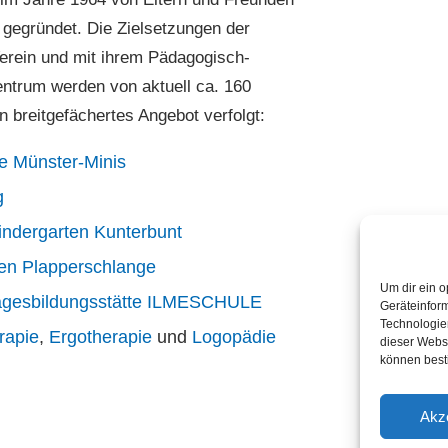
 gegründet. Die Zielsetzungen der
Verein und mit ihrem Pädagogisch-
ntrum werden von aktuell ca. 160
n breitgefächertes Angebot verfolgt:
e Münster-Minis
g
indergarten Kunterbunt
ten Plapperschlange
Um dir ein o
Tagesbildungsstätte ILMESCHULE
Geräteinfor
Technologien
rapie
,
Ergotherapie
und
Logopädie
dieser Websi
können best
Akz