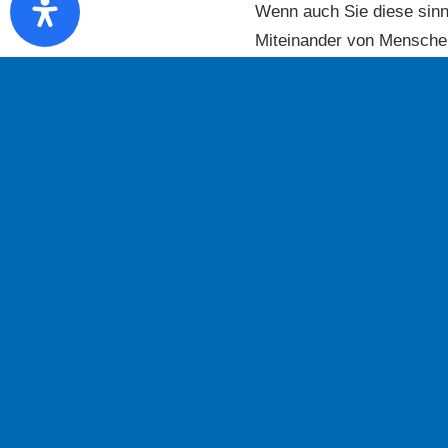
Wenn auch Sie diese sinnv
Miteinander von Menschen
möchten, dann würden wir 
freuen.
Dr. Dietrich Borchardt, V