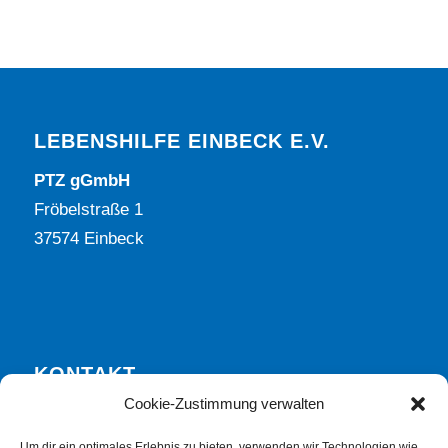
LEBENSHILFE EINBECK E.V.
PTZ gGmbH
Fröbelstraße 1
37574 Einbeck
KONTAKT
Cookie-Zustimmung verwalten
Tel. 05561 7571-700
E-Mail info@lebenshilfe-einbeck.de
Um dir ein optimales Erlebnis zu bieten, verwenden wir Technologien wie